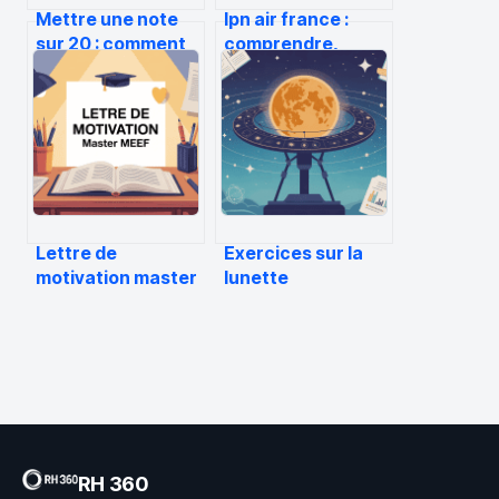
Mettre une note
Ipn air france :
sur 20 : comment
comprendre,
évaluer, convertir
configurer et
et utiliser ces
optimiser les
notes
notifications de
paiement
Lettre de
Exercices sur la
motivation master
lunette
meef : exemples,
astronomique en
conseils et
pdf corrigé – guide
structure efficace
complet pour
réussir
RH 360