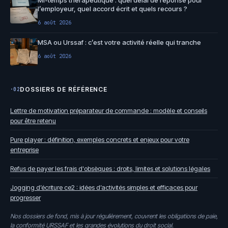
l’employeur, quel accord écrit et quels recours ?
6 août 2026
MSA ou Urssaf : c’est votre activité réelle qui tranche
6 août 2026
DOSSIERS DE RÉFÉRENCE
·02
Lettre de motivation préparateur de commande : modèle et conseils
pour être retenu
Pure player : définition, exemples concrets et enjeux pour votre
entreprise
Refus de payer les frais d'obsèques : droits, limites et solutions légales
Jogging d’écriture ce2 : idées d’activités simples et efficaces pour
progresser
Nos dossiers de fond, mis à jour régulièrement, couvrent les obligations de paie,
la conformité URSSAF et les grandes évolutions du droit social.