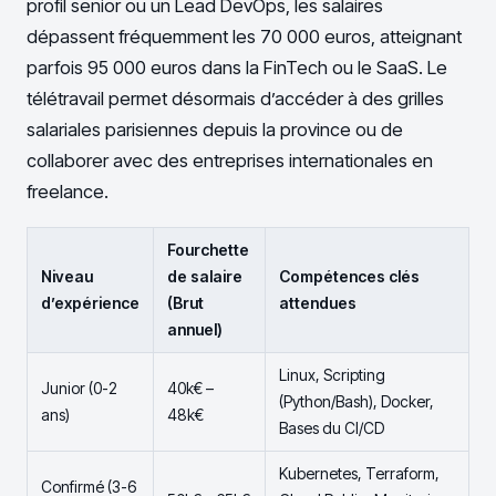
profil senior ou un Lead DevOps, les salaires
dépassent fréquemment les 70 000 euros, atteignant
parfois 95 000 euros dans la FinTech ou le SaaS. Le
télétravail permet désormais d’accéder à des grilles
salariales parisiennes depuis la province ou de
collaborer avec des entreprises internationales en
freelance.
Fourchette
Niveau
de salaire
Compétences clés
d’expérience
(Brut
attendues
annuel)
Linux, Scripting
Junior (0-2
40k€ –
(Python/Bash), Docker,
ans)
48k€
Bases du CI/CD
Kubernetes, Terraform,
Confirmé (3-6