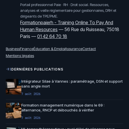
Portail professionnel Paie · RH · Droit social. Ressources,
analyses et veille réglementaire pour gestionnaires, DRH et
dirigeants de TPE/PME.
Formationpaierh - Training Online To Pay And
Human Resources
—
56 Rue du Ruisseau, 75018
Paris
—
01 42 64 70 18
Business
Finance
Éducation & Emploi
Assurance
Contact
Mentions légales
DERNIÈRES PUBLICATIONS
·01
Intégrateur Silae à Vannes : paramétrage, DSN et support
sans angle mort
7 août 2026
Formation management numérique dans le 69 :
alternance, RNCP et débouchés à vérifier
7 août 2026
Mi-temps thérapeutique : quel délai de réponse pour