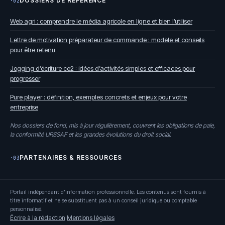
DOSSIERS DE RÉFÉRENCE
·02
Web agri : comprendre le média agricole en ligne et bien l’utiliser
Lettre de motivation préparateur de commande : modèle et conseils
pour être retenu
Jogging d’écriture ce2 : idées d’activités simples et efficaces pour
progresser
Pure player : définition, exemples concrets et enjeux pour votre
entreprise
Nos dossiers de fond, mis à jour régulièrement, couvrent les obligations de paie,
la conformité URSSAF et les grandes évolutions du droit social.
PARTENAIRES & RESSOURCES
·03
Portail indépendant d'information professionnelle. Les contenus sont fournis à
titre informatif et ne se substituent pas à un conseil juridique ou comptable
personnalisé.
Écrire à la rédaction
·
Mentions légales