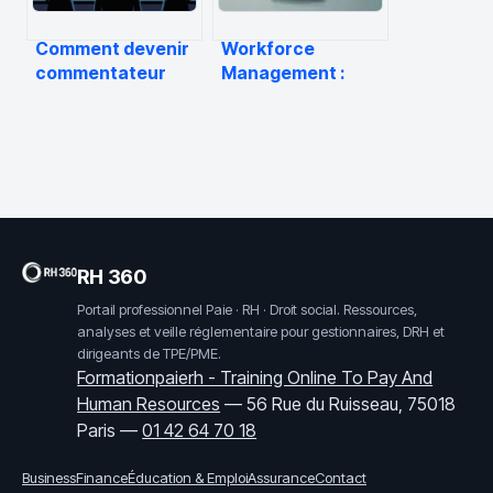
Comment devenir
Workforce
commentateur
Management :
sportif : parcours,
comment piloter
compétences et
vos effectifs en
erreurs à éviter
temps réel pour
optimiser la
performance
RH 360
Portail professionnel Paie · RH · Droit social. Ressources,
analyses et veille réglementaire pour gestionnaires, DRH et
dirigeants de TPE/PME.
Formationpaierh - Training Online To Pay And
Human Resources
—
56 Rue du Ruisseau, 75018
Paris
—
01 42 64 70 18
Business
Finance
Éducation & Emploi
Assurance
Contact