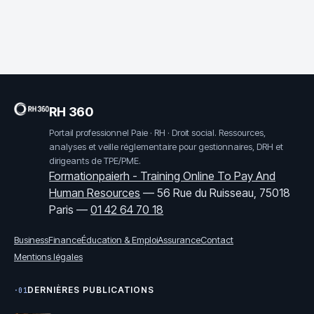
solutions pour vos
transformer
problèmes de
l’engagement de
connexion
vos équipes sans
contrainte
RH 360
Portail professionnel Paie · RH · Droit social. Ressources,
analyses et veille réglementaire pour gestionnaires, DRH et
dirigeants de TPE/PME.
Formationpaierh - Training Online To Pay And
Human Resources
—
56 Rue du Ruisseau, 75018
Paris
—
01 42 64 70 18
Business
Finance
Éducation & Emploi
Assurance
Contact
Mentions légales
DERNIÈRES PUBLICATIONS
·01