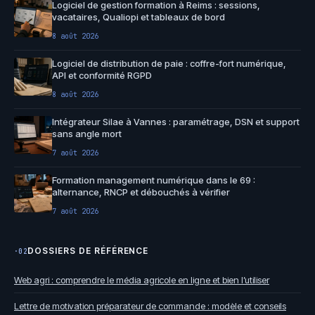
Logiciel de gestion formation à Reims : sessions,
vacataires, Qualiopi et tableaux de bord
8 août 2026
Logiciel de distribution de paie : coffre-fort numérique,
API et conformité RGPD
8 août 2026
Intégrateur Silae à Vannes : paramétrage, DSN et support
sans angle mort
7 août 2026
Formation management numérique dans le 69 :
alternance, RNCP et débouchés à vérifier
7 août 2026
DOSSIERS DE RÉFÉRENCE
·02
Web agri : comprendre le média agricole en ligne et bien l’utiliser
Lettre de motivation préparateur de commande : modèle et conseils