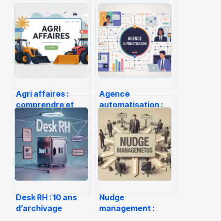
Agri affaires :
Agence
comprendre et
automatisation :
utiliser ce portail
comment choisir le
agricole pour
bon partenaire
votre exploitation
pour votre
croissance
Desk RH : 10 ans
Nudge
d’archivage
management :
garanti et
comment