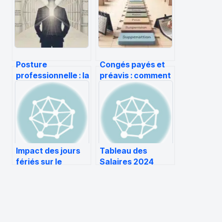
Posture
Congés payés et
professionnelle : la
préavis : comment
distinction clé
éviter le décalage
pour asseoir votre
imprévu de votre
autorité au travail
fin de contrat
Impact des jours
Tableau des
fériés sur le
Salaires 2024
bulletin de paie
convention des
entreprises de
restauration de
collectivités
(brochure 3225 –