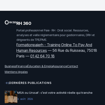
idcc 1266)
RH 360
Portail professionnel Paie · RH · Droit social. Ressources,
analyses et veille réglementaire pour gestionnaires, DRH et
dirigeants de TPE/PME.
Formationpaierh - Training Online To Pay And
Human Resources
—
56 Rue du Ruisseau, 75018
Paris
—
01 42 64 70 18
Business
Finance
Éducation & Emploi
Assurance
Contact
Mentions légales
DERNIÈRES PUBLICATIONS
·01
MSA ou Urssaf : c’est votre activité réelle qui tranche
6 août 2026