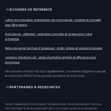
DOSSIERS DE RÉFÉRENCE
·02
Lettre de motivation préparateur de commande : modèle et conseils
pour être retenu
Pure player : définition, exemples concrets et enjeux pour votre
entreprise
Refus de payer les frais d'obsèques : droits, limites et solutions légales
Jogging d’écriture ce2 : idées d’activités simples et efficaces pour
progresser
Nos dossiers de fond, mis à jour régulièrement, couvrent les obligations de paie,
la conformité URSSAF et les grandes évolutions du droit social.
PARTENAIRES & RESSOURCES
·03
Portail indépendant d'information professionnelle. Les contenus sont fournis à
titre informatif et ne se substituent pas à un conseil juridique ou comptable