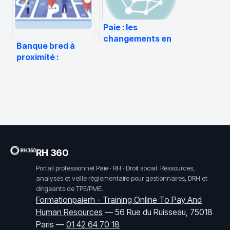
Paie : les
changements en
Banque bred à
2023
proximité :
comment trouver
l’agence la plus
adaptée
RH 360
Portail professionnel Paie · RH · Droit social. Ressources,
analyses et veille réglementaire pour gestionnaires, DRH et
dirigeants de TPE/PME.
Formationpaierh - Training Online To Pay And
Human Resources
—
56 Rue du Ruisseau, 75018
Paris
—
01 42 64 70 18