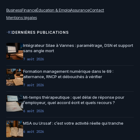
Business
Finance
Éducation & Emploi
Assurance
Contact
Mentions légales
DERNIÈRES PUBLICATIONS
·01
Intégrateur Silae à Vannes : paramétrage, DSN et support
sans angle mort
7 août 2026
Formation management numérique dans le 69 :
alternance, RNCP et débouchés à vérifier
7 août 2026
Mi-temps thérapeutique : quel délai de réponse pour
l’employeur, quel accord écrit et quels recours ?
6 août 2026
MSA ou Urssaf : c’est votre activité réelle qui tranche
6 août 2026