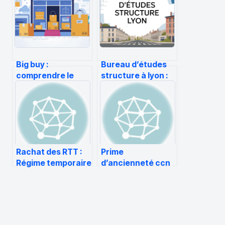
Big buy :
Bureau d’études
comprendre le
structure à lyon :
géant du grossiste
comment choisir le
en ligne et en tirer
bon partenaire
parti
Rachat des RTT :
Prime
Régime temporaire
d’ancienneté ccn
coiffure