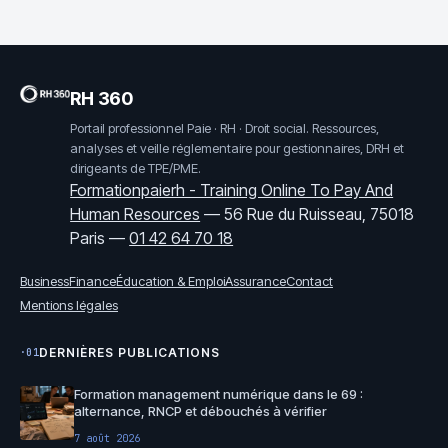
RH 360
Portail professionnel Paie · RH · Droit social. Ressources,
analyses et veille réglementaire pour gestionnaires, DRH et
dirigeants de TPE/PME.
Formationpaierh - Training Online To Pay And
Human Resources
—
56 Rue du Ruisseau, 75018
Paris
—
01 42 64 70 18
Business
Finance
Éducation & Emploi
Assurance
Contact
Mentions légales
DERNIÈRES PUBLICATIONS
·01
Formation management numérique dans le 69 :
alternance, RNCP et débouchés à vérifier
7 août 2026