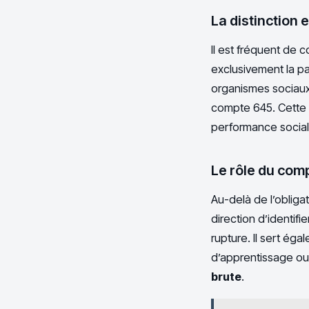
La distinction e
Il est fréquent de 
exclusivement la pa
organismes sociaux
compte 645. Cette s
performance sociale
Le rôle du comp
Au-delà de l’obliga
direction d’identi
rupture. Il sert é
d’apprentissage ou 
brute
.