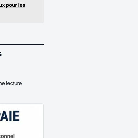
ux pour les
s
e lecture