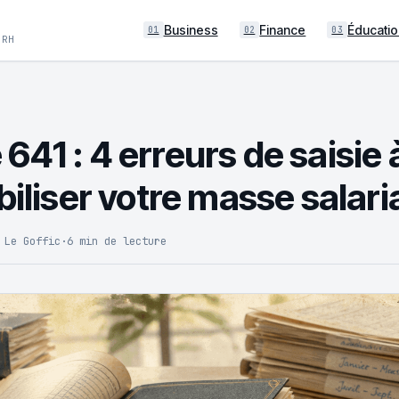
Business
Finance
Éducatio
01
02
03
 RH
41 : 4 erreurs de saisie à
biliser votre masse salari
 Le Goffic
·
6 min de lecture