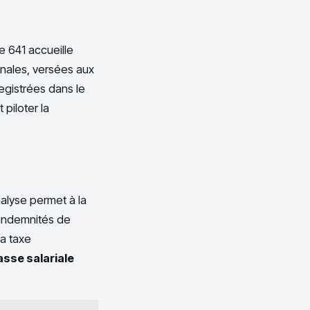
e 641 accueille
onales, versées aux
egistrées dans le
piloter la
nalyse permet à la
 indemnités de
a taxe
sse salariale