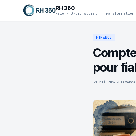
RH 360
Paie · Droit social · Transformation
FINANCE
Compte 6
pour fia
31 mai 2026
·
Clémence