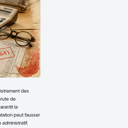
egistrement des
brute de
rantit la
utation peut fausser
 administratif.