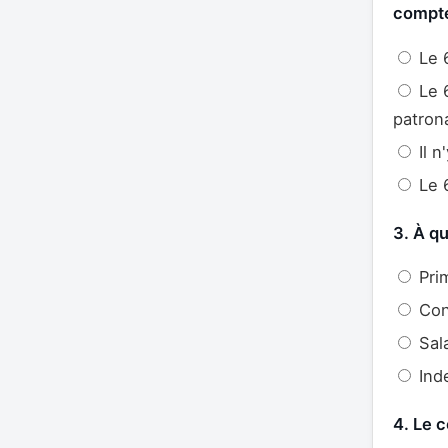
compte
Le 6
Le 6
patron
Il n
Le 6
3. À q
Prim
Con
Sala
Inde
4. Le c