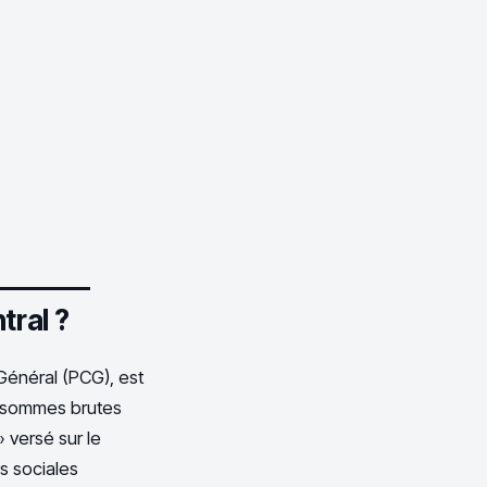
tral ?
Général (PCG), est
es sommes brutes
» versé sur le
s sociales