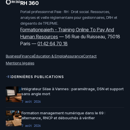
RH 360
Portail professionnel Paie · RH · Droit social. Ressources,
analyses et veille réglementaire pour gestionnaires, DRH et
dirigeants de TPE/PME.
Formationpaierh - Training Online To Pay And
Human Resources
—
56 Rue du Ruisseau, 75018
Paris
—
01 42 64 70 18
Business
Finance
Éducation & Emploi
Assurance
Contact
Mentions légales
DERNIÈRES PUBLICATIONS
·01
Intégrateur Silae à Vannes : paramétrage, DSN et support
sans angle mort
7 août 2026
Formation management numérique dans le 69 :
alternance, RNCP et débouchés à vérifier
7 août 2026