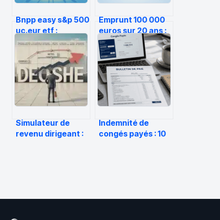
Bnpp easy s&p 500
Emprunt 100 000
uc.eur etf :
euros sur 20 ans :
fonctionnement,
mensualité, coût
frais et avis
réel et conseils
détaillé
Simulateur de
Indemnité de
revenu dirigeant :
congés payés : 10
3 étapes pour
% ou maintien de
convertir votre
salaire, comment
chiffre d’affaires
garantir le
en salaire net
montant le plus
avantageux ?