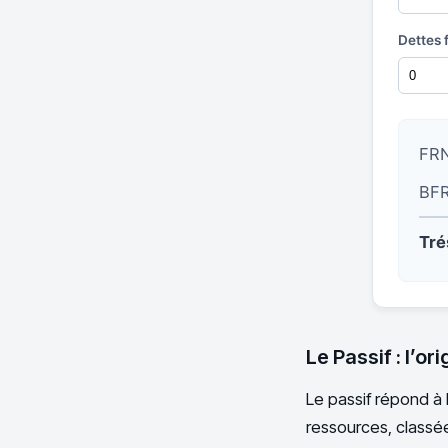
Dettes 
FRN
BFR
Tré
Le Passif : l’or
Le passif répond à l
ressources, classées