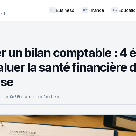
Business
Finance
Éducatio
01
02
03
 RH
r un bilan comptable : 4 
luer la santé financière 
ise
e Le Goffic
·
6 min de lecture