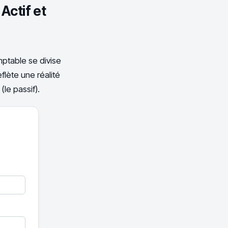
 Actif et
mptable se divise
eflète une réalité
(le passif).