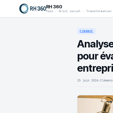
RH 360
Paie · Droit social · Transformation
FINANCE
Analyse
pour éva
entrepr
15 juin 2026
·
Clémenc