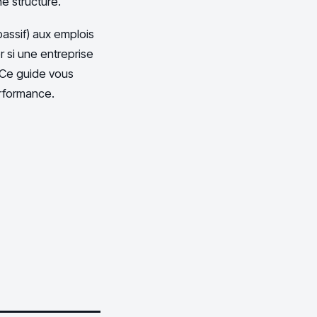
ne structure.
 passif) aux emplois
r si une entreprise
. Ce guide vous
rformance.