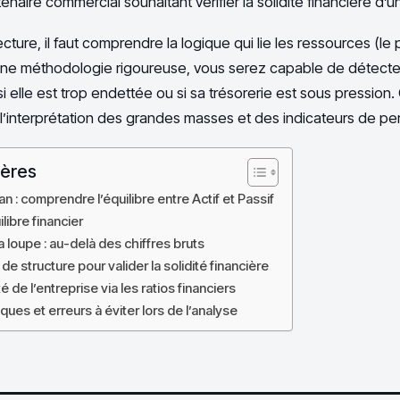
enaire commercial souhaitant vérifier la solidité financière d’u
ecture, il faut comprendre la logique qui lie les ressources (le
nt une méthodologie rigoureuse, vous serez capable de détecte
si elle est trop endettée ou si sa trésorerie est sous pression
interprétation des grandes masses et des indicateurs de pe
ières
an : comprendre l’équilibre entre Actif et Passif
libre financier
la loupe : au-delà des chiffres bruts
de structure pour valider la solidité financière
é de l’entreprise via les ratios financiers
ques et erreurs à éviter lors de l’analyse