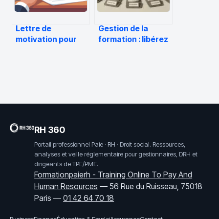
Lettre de
Gestion de la
motivation pour
formation : libérez
agent
80 % de votre
administratif :
temps
exemples, conseils
administratif
et structure
grâce à
l’automatisation
RH 360
Portail professionnel Paie · RH · Droit social. Ressources,
analyses et veille réglementaire pour gestionnaires, DRH et
dirigeants de TPE/PME.
Formationpaierh - Training Online To Pay And
Human Resources
—
56 Rue du Ruisseau, 75018
Paris
—
01 42 64 70 18
Business
Finance
Éducation & Emploi
Assurance
Contact