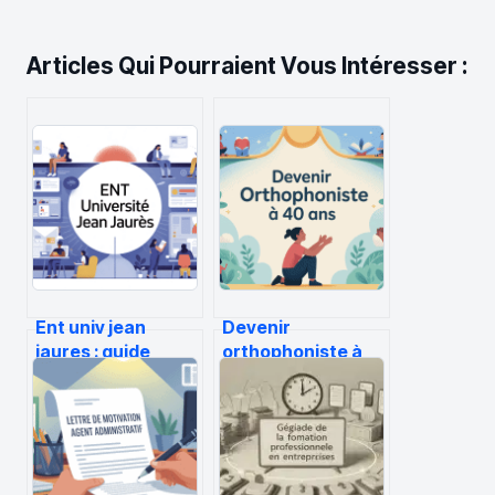
Articles Qui Pourraient Vous Intéresser :
Ent univ jean
Devenir
jaures : guide
orthophoniste à
pratique de
40 ans : le guide
connexion et
complet pour une
d’utilisation
reconversion
sereine