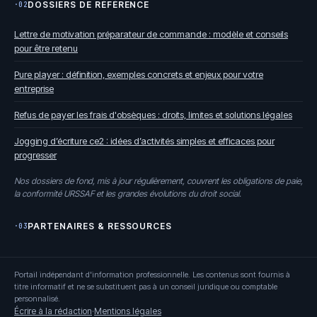
DOSSIERS DE RÉFÉRENCE
·02
Lettre de motivation préparateur de commande : modèle et conseils
pour être retenu
Pure player : définition, exemples concrets et enjeux pour votre
entreprise
Refus de payer les frais d'obsèques : droits, limites et solutions légales
Jogging d’écriture ce2 : idées d’activités simples et efficaces pour
progresser
Nos dossiers de fond, mis à jour régulièrement, couvrent les obligations de paie,
la conformité URSSAF et les grandes évolutions du droit social.
PARTENAIRES & RESSOURCES
·03
Portail indépendant d'information professionnelle. Les contenus sont fournis à
titre informatif et ne se substituent pas à un conseil juridique ou comptable
personnalisé.
Écrire à la rédaction
·
Mentions légales