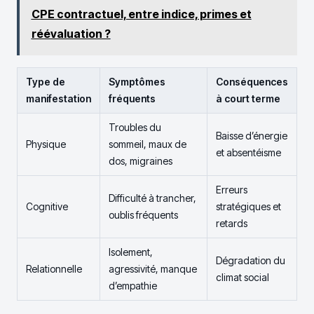
CPE contractuel, entre indice, primes et
réévaluation ?
Type de
Symptômes
Conséquences
manifestation
fréquents
à court terme
Troubles du
Baisse d’énergie
Physique
sommeil, maux de
et absentéisme
dos, migraines
Erreurs
Difficulté à trancher,
Cognitive
stratégiques et
oublis fréquents
retards
Isolement,
Dégradation du
Relationnelle
agressivité, manque
climat social
d’empathie