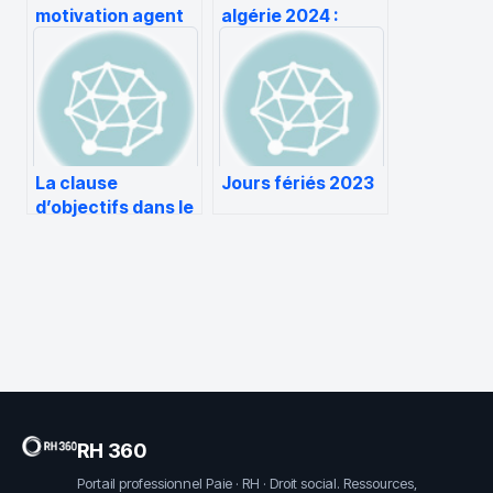
motivation agent
algérie 2024 :
d’accueil :
dates, nouveautés
exemples, conseils
et conseils
et structure
pratiques
efficace
La clause
Jours fériés 2023
d’objectifs dans le
contrat de travail
RH 360
Portail professionnel Paie · RH · Droit social. Ressources,