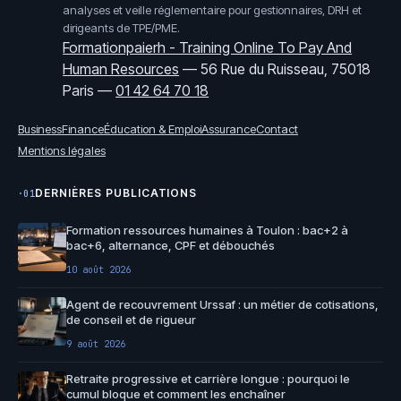
analyses et veille réglementaire pour gestionnaires, DRH et
dirigeants de TPE/PME.
Formationpaierh - Training Online To Pay And
Human Resources
—
56 Rue du Ruisseau, 75018
Paris
—
01 42 64 70 18
Business
Finance
Éducation & Emploi
Assurance
Contact
Mentions légales
DERNIÈRES PUBLICATIONS
·01
Formation ressources humaines à Toulon : bac+2 à
bac+6, alternance, CPF et débouchés
10 août 2026
Agent de recouvrement Urssaf : un métier de cotisations,
de conseil et de rigueur
9 août 2026
Retraite progressive et carrière longue : pourquoi le
cumul bloque et comment les enchaîner