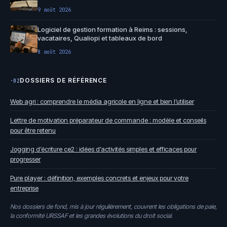
9 août 2026
Logiciel de gestion formation à Reims : sessions,
vacataires, Qualiopi et tableaux de bord
8 août 2026
DOSSIERS DE RÉFÉRENCE
·02
Web agri : comprendre le média agricole en ligne et bien l’utiliser
Lettre de motivation préparateur de commande : modèle et conseils
pour être retenu
Jogging d’écriture ce2 : idées d’activités simples et efficaces pour
progresser
Pure player : définition, exemples concrets et enjeux pour votre
entreprise
Nos dossiers de fond, mis à jour régulièrement, couvrent les obligations de paie,
la conformité URSSAF et les grandes évolutions du droit social.