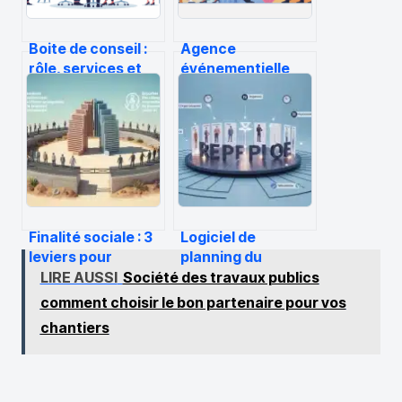
Boite de conseil :
Agence
rôle, services et
événementielle
critères pour bien
paris : comment
choisir
choisir le bon
partenaire pour
vos événements
Finalité sociale : 3
Logiciel de
leviers pour
planning du
LIRE AUSSI
Société des travaux publics
transformer votre
personnel gratuit :
entreprise et
4 critères pour
comment choisir le bon partenaire pour vos
fidéliser vos
choisir votre outil
chantiers
talents
et gérer jusqu’à 10
employés