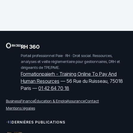
RH 360
Portail professionnel Paie · RH · Droit social. Ressources,
analyses et veille réglementaire pour gestionnaires, DRH et
dirigeants de TPE/PME.
Formationpaierh - Training Online To Pay And
Human Resources
—
56 Rue du Ruisseau, 75018
Paris
—
01 42 64 70 18
Business
Finance
Éducation & Emploi
Assurance
Contact
Mentions légales
DERNIÈRES PUBLICATIONS
·01