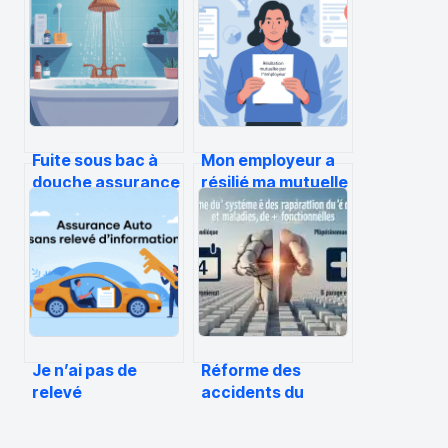
Fuite sous bac à
Mon employeur a
douche assurance
résilié ma mutuelle
: vos droits et
sans me prévenir :
démarches
que faire ?
expliqués
Je n’ai pas de
Réforme des
relevé
accidents du
d’information :
travail : entre
comment faire et
plafonnement à 4