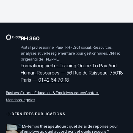
quelles solutions ?
ans et nouvelle
indemnisation
duale
RH 360
Portail professionnel Paie · RH · Droit social. Ressources,
analyses et veille réglementaire pour gestionnaires, DRH et
dirigeants de TPE/PME.
Formationpaierh - Training Online To Pay And
Human Resources
—
56 Rue du Ruisseau, 75018
Paris
—
01 42 64 70 18
Business
Finance
Éducation & Emploi
Assurance
Contact
Mentions légales
DERNIÈRES PUBLICATIONS
·01
Mi-temps thérapeutique : quel délai de réponse pour
l’employeur, quel accord écrit et quels recours ?