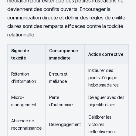
médiation pour éviter que des petites frustrations ne
deviennent des conflits ouverts. Encourager la
communication directe et définir des règles de civilité
claires sont des remparts efficaces contre la toxicité
relationnelle.
Signe de
Conséquence
Action corrective
toxicité
immédiate
Instaurer des
Rétention
Erreurs et
points d’équipe
d’information
méfiance
hebdomadaires
Micro-
Perte
Déléguer avec des
management
d’autonomie
objectifs clairs
Célébrer les
Absence de
Désengagement
victoires
reconnaissance
collectivement