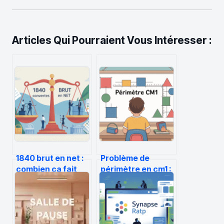
Articles Qui Pourraient Vous Intéresser :
1840 brut en net :
Problème de
combien ça fait
périmètre en cm1 :
réellement sur
comment lever les
votre fiche de paie
blocages en
?
géométrie