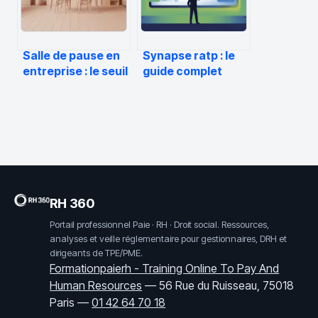
Salle de pause en
Synapse ratp : le
entreprise : le seuil
guide complet
des 50 salariés et
pour comprendre
vos obligations
et utiliser la
légales
plateforme
RH 360
Portail professionnel Paie · RH · Droit social. Ressources,
analyses et veille réglementaire pour gestionnaires, DRH et
dirigeants de TPE/PME.
Formationpaierh - Training Online To Pay And
Human Resources
—
56 Rue du Ruisseau, 75018
Paris
—
01 42 64 70 18