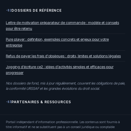
DOSSIERS DE RÉFÉRENCE
·02
Lettre de motivation préparateur de commande : modèle et conseils
pour être retenu
Pure player : définition, exemples concrets et enjeux pour votre
entreprise
Refus de payer les frais d'obsèques : droits, limites et solutions légales
Jogging d’écriture ce2 : idées d’activités simples et efficaces pour
progresser
Nos dossiers de fond, mis à jour régulièrement, couvrent les obligations de paie,
la conformité URSSAF et les grandes évolutions du droit social.
PARTENAIRES & RESSOURCES
·03
Portail indépendant d'information professionnelle. Les contenus sont fournis à
titre informatif et ne se substituent pas à un conseil juridique ou comptable